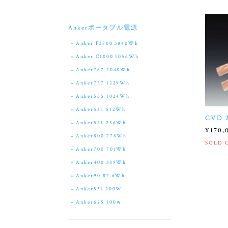
Ankerポータブル電源
Anker F3800 3840Wh
Anker C1000 1056Wh
Anker767 2048Wh
Anker757 1229Wh
Anker555 1024Wh
Anker535 512Wh
CVD 
Anker521 256Wh
¥170,
Anker800 778Wh
SOLD 
Anker700 701Wh
Anker400 389Wh
Anker90 87.6Wh
Anker531 200W
Anker625 100ｗ