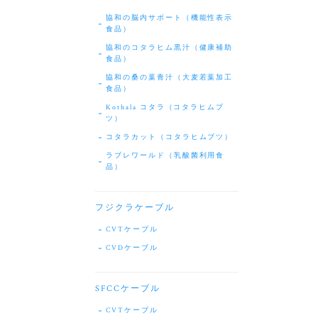
協和の脳内サポート（機能性表示
食品）
協和のコタラヒム黒汁（健康補助
食品）
協和の桑の葉青汁（大麦若葉加工
食品）
Kothala コタラ（コタラヒムブ
ツ）
コタラカット（コタラヒムブツ）
ラブレワールド（乳酸菌利用食
品）
フジクラケーブル
CVTケーブル
CVDケーブル
SFCCケーブル
CVTケーブル