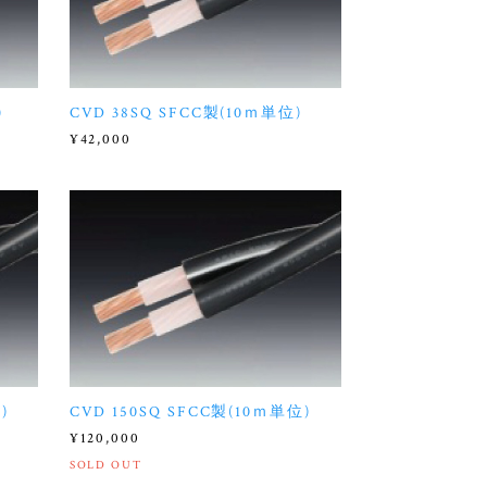
)
CVD 38SQ SFCC製(10ｍ単位)
¥42,000
)
CVD 150SQ SFCC製(10ｍ単位)
¥120,000
SOLD OUT