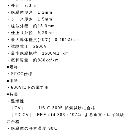
・外径 7.3mm
・絶縁体厚さ 1.2mm
・シース厚さ 1.5mm
・線芯外径 約13.0mm
・仕上り外径 約26mm
・最大導体抵抗(20℃) 0.491Ω/km
・試験電圧 2500V
・最小絶縁抵抗 1500MΩ･km
・概算質量 約880kg/km
■規格
・SFCC仕様
■用途
・600V以下の電力用
■特長
・難燃性
［CV］ JIS C 3005 傾斜試験に合格
［FD-CV］ IEEE std.383：1974による垂直トレイ試験
に合格
・絶縁体の許容温度 90℃