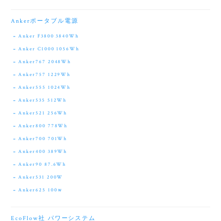
Ankerポータブル電源
Anker F3800 3840Wh
Anker C1000 1056Wh
Anker767 2048Wh
Anker757 1229Wh
Anker555 1024Wh
Anker535 512Wh
Anker521 256Wh
Anker800 778Wh
Anker700 701Wh
Anker400 389Wh
Anker90 87.6Wh
Anker531 200W
Anker625 100ｗ
EcoFlow社 パワーシステム