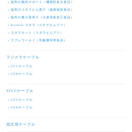
協和の脳内サポート（機能性表示食品）
協和のコタラヒム黒汁（健康補助食品）
協和の桑の葉青汁（大麦若葉加工食品）
Kothala コタラ（コタラヒムブツ）
コタラカット（コタラヒムブツ）
ラブレワールド（乳酸菌利用食品）
フジクラケーブル
CVTケーブル
CVDケーブル
SFCCケーブル
CVTケーブル
CVDケーブル
高圧用ケーブル