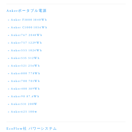
Ankerポータブル電源
Anker F3800 3840Wh
Anker C1000 1056Wh
Anker767 2048Wh
Anker757 1229Wh
Anker555 1024Wh
Anker535 512Wh
Anker521 256Wh
Anker800 778Wh
Anker700 701Wh
Anker400 389Wh
Anker90 87.6Wh
Anker531 200W
Anker625 100ｗ
EcoFlow社 パワーシステム