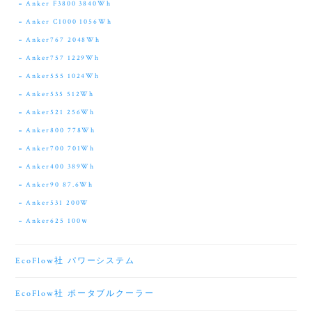
Anker F3800 3840Wh
Anker C1000 1056Wh
Anker767 2048Wh
Anker757 1229Wh
Anker555 1024Wh
Anker535 512Wh
Anker521 256Wh
Anker800 778Wh
Anker700 701Wh
Anker400 389Wh
Anker90 87.6Wh
Anker531 200W
Anker625 100ｗ
EcoFlow社 パワーシステム
EcoFlow社 ポータブルクーラー