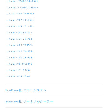
Anker F3800 3840Wh
Anker C1000 1056Wh
Anker767 2048Wh
Anker757 1229Wh
Anker555 1024Wh
Anker535 512Wh
Anker521 256Wh
Anker800 778Wh
Anker700 701Wh
Anker400 389Wh
Anker90 87.6Wh
Anker531 200W
Anker625 100ｗ
EcoFlow社 パワーシステム
EcoFlow社 ポータブルクーラー