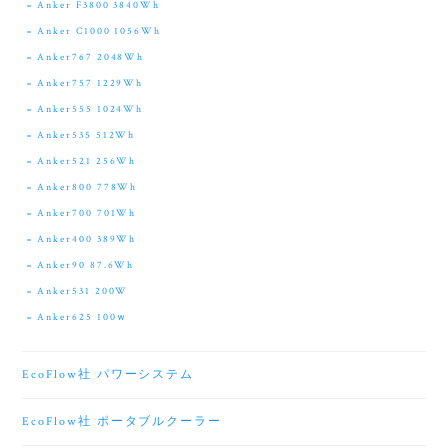
Anker F3800 3840Wh
Anker C1000 1056Wh
Anker767 2048Wh
Anker757 1229Wh
Anker555 1024Wh
Anker535 512Wh
Anker521 256Wh
Anker800 778Wh
Anker700 701Wh
Anker400 389Wh
Anker90 87.6Wh
Anker531 200W
Anker625 100ｗ
EcoFlow社 パワーシステム
EcoFlow社 ポータブルクーラー