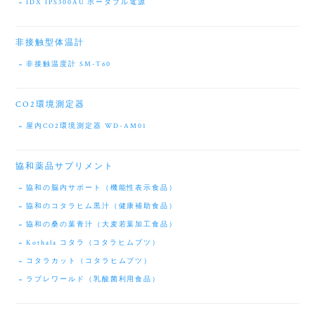
IDX IPS300AU ポータブル電源
非接触型体温計
非接触温度計 SM-T60
CO2環境測定器
屋内CO2環境測定器 WD-AM01
協和薬品サプリメント
協和の脳内サポート（機能性表示食品）
協和のコタラヒム黒汁（健康補助食品）
協和の桑の葉青汁（大麦若葉加工食品）
Kothala コタラ（コタラヒムブツ）
コタラカット（コタラヒムブツ）
ラブレワールド（乳酸菌利用食品）