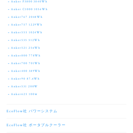
Anker F3800 3840Wh
Anker C1000 1056Wh
Anker767 2048Wh
Anker757 1229Wh
Anker555 1024Wh
Anker535 512Wh
Anker521 256Wh
Anker800 778Wh
Anker700 701Wh
Anker400 389Wh
Anker90 87.6Wh
Anker531 200W
Anker625 100ｗ
EcoFlow社 パワーシステム
EcoFlow社 ポータブルクーラー