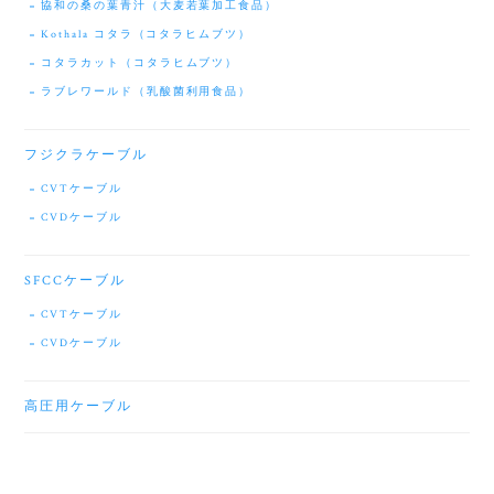
協和の桑の葉青汁（大麦若葉加工食品）
Kothala コタラ（コタラヒムブツ）
コタラカット（コタラヒムブツ）
ラブレワールド（乳酸菌利用食品）
フジクラケーブル
CVTケーブル
CVDケーブル
SFCCケーブル
CVTケーブル
CVDケーブル
高圧用ケーブル