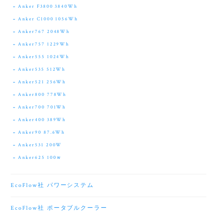
Anker F3800 3840Wh
Anker C1000 1056Wh
Anker767 2048Wh
Anker757 1229Wh
Anker555 1024Wh
Anker535 512Wh
Anker521 256Wh
Anker800 778Wh
Anker700 701Wh
Anker400 389Wh
Anker90 87.6Wh
Anker531 200W
Anker625 100ｗ
EcoFlow社 パワーシステム
EcoFlow社 ポータブルクーラー