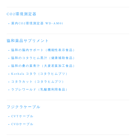
CO2環境測定器
屋内CO2環境測定器 WD-AM01
協和薬品サプリメント
協和の脳内サポート（機能性表示食品）
協和のコタラヒム黒汁（健康補助食品）
協和の桑の葉青汁（大麦若葉加工食品）
Kothala コタラ（コタラヒムブツ）
コタラカット（コタラヒムブツ）
ラブレワールド（乳酸菌利用食品）
フジクラケーブル
CVTケーブル
CVDケーブル