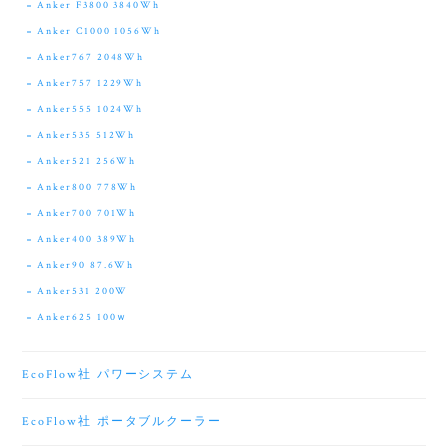
Anker F3800 3840Wh
Anker C1000 1056Wh
Anker767 2048Wh
Anker757 1229Wh
Anker555 1024Wh
Anker535 512Wh
Anker521 256Wh
Anker800 778Wh
Anker700 701Wh
Anker400 389Wh
Anker90 87.6Wh
Anker531 200W
Anker625 100ｗ
EcoFlow社 パワーシステム
EcoFlow社 ポータブルクーラー