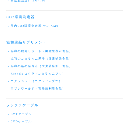
非接触温度計 SM-T60
CO2環境測定器
屋内CO2環境測定器 WD-AM01
協和薬品サプリメント
協和の脳内サポート（機能性表示食品）
協和のコタラヒム黒汁（健康補助食品）
協和の桑の葉青汁（大麦若葉加工食品）
Kothala コタラ（コタラヒムブツ）
コタラカット（コタラヒムブツ）
ラブレワールド（乳酸菌利用食品）
フジクラケーブル
CVTケーブル
CVDケーブル