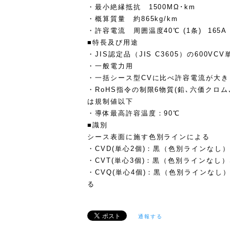
・最小絶縁抵抗 1500MΩ･km
・概算質量 約865kg/km
・許容電流 周囲温度40℃ (1条) 165A
■特長及び用途
・JIS認定品（JIS C3605）の600VC
・一般電力用
・一括シース型CVに比べ許容電流が大
・RoHS指令の制限6物質(鉛､六価クロム､
は規制値以下
・導体最高許容温度：90℃
■識別
シース表面に施す色別ラインによる
・CVD(単心2個)：黒（色別ラインなし）
・CVT(単心3個)：黒（色別ラインなし）
・CVQ(単心4個)：黒（色別ラインなし
る
通報する