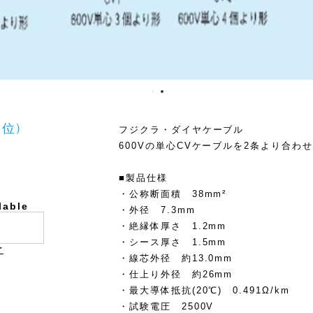
単位)
フジクラ・ダイヤケーブル
600Vの単心CVケーブルを2条より合わ
■製品仕様
・公称断面積 38mm²
lable
・外径 7.3mm
・絶縁体厚さ 1.2mm
・シース厚さ 1.5mm
け
・線芯外径 約13.0mm
・仕上り外径 約26mm
・最大導体抵抗(20℃) 0.491Ω/km
・試験電圧 2500V