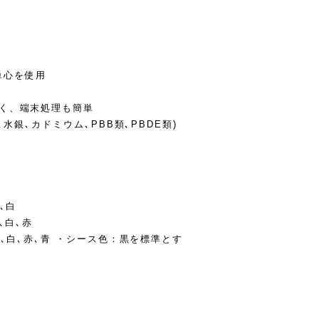
V単心を使用
きく、端末処理も簡単
水銀､カドミウム､PBB類､PBDE類)
､白
､白､赤
）､白､赤､青 ・シース色：黒を標準とす