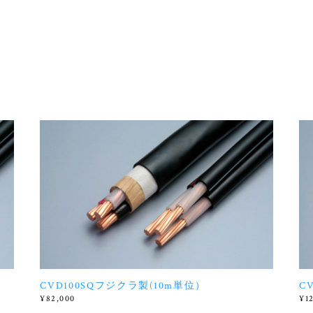
CVD100SQフジクラ製(10m単位）
C
¥82,000
¥1