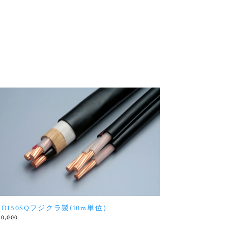
VD150SQフジクラ製(10m単位）
20,000