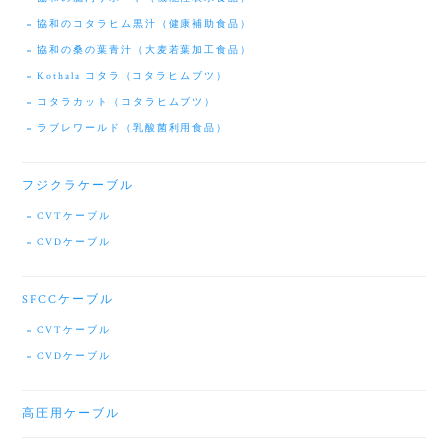
協和のコタラヒム黒汁（健康補助食品）
協和の桑の葉青汁（大麦若葉加工食品）
Kothala コタラ（コタラヒムブツ）
コタラカット（コタラヒムブツ）
ラブレワールド（乳酸菌利用食品）
フジクラケーブル
CVTケーブル
CVDケーブル
SFCCケーブル
CVTケーブル
CVDケーブル
高圧用ケーブル