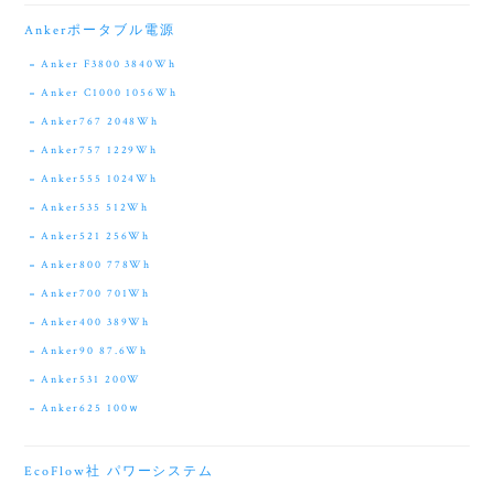
Ankerポータブル電源
Anker F3800 3840Wh
Anker C1000 1056Wh
Anker767 2048Wh
Anker757 1229Wh
Anker555 1024Wh
Anker535 512Wh
Anker521 256Wh
Anker800 778Wh
Anker700 701Wh
Anker400 389Wh
Anker90 87.6Wh
Anker531 200W
Anker625 100ｗ
EcoFlow社 パワーシステム