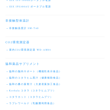
IDX IPS-1600Aポータブル電源
IDX IPS300AU ポータブル電源
非接触型体温計
非接触温度計 SM-T60
CO2環境測定器
屋内CO2環境測定器 WD-AM01
協和薬品サプリメント
協和の脳内サポート（機能性表示食品）
協和のコタラヒム黒汁（健康補助食品）
協和の桑の葉青汁（大麦若葉加工食品）
Kothala コタラ（コタラヒムブツ）
コタラカット（コタラヒムブツ）
ラブレワールド（乳酸菌利用食品）