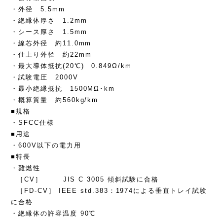
・外径 5.5mm
・絶縁体厚さ 1.2mm
・シース厚さ 1.5mm
・線芯外径 約11.0mm
・仕上り外径 約22mm
・最大導体抵抗(20℃) 0.849Ω/km
・試験電圧 2000V
・最小絶縁抵抗 1500MΩ･km
・概算質量 約560kg/km
■規格
・SFCC仕様
■用途
・600V以下の電力用
■特長
・難燃性
［CV］ JIS C 3005 傾斜試験に合格
［FD-CV］ IEEE std.383：1974による垂直トレイ試験
に合格
・絶縁体の許容温度 90℃