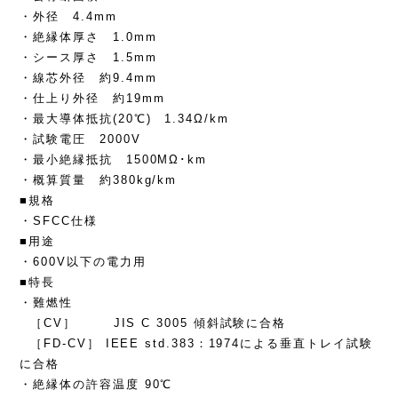
・外径 4.4mm
・絶縁体厚さ 1.0mm
・シース厚さ 1.5mm
・線芯外径 約9.4mm
・仕上り外径 約19mm
・最大導体抵抗(20℃) 1.34Ω/km
・試験電圧 2000V
・最小絶縁抵抗 1500MΩ･km
・概算質量 約380kg/km
■規格
・SFCC仕様
■用途
・600V以下の電力用
■特長
・難燃性
［CV］ JIS C 3005 傾斜試験に合格
［FD-CV］ IEEE std.383：1974による垂直トレイ試験
に合格
・絶縁体の許容温度 90℃